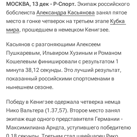
МОСКВА, 13 дек - Р-Спорт.
Экипаж российского
бобслеиста
Александра Касьянова
занял пятое
место в гонке четверок на третьем этапе
Кубка 
мира
, прошедшем в немецком Кенигзее.
Касьянов с разгоняющими Алексеем
Пушкаревым, Ильвиром Хузиным и Романом
Кошелевым финишировали с результатом 1
минута 38,12 секунды. Это лучший результат,
показанный российскими спортсменами в
нынешнем сезоне.
Победу в Кенигзее одержала четверка немца
Нико Вальтера (1.37,57). Второе место занял
экипаж еще одного представителя Германии -
Максимилиана Арндта, уступившего победителю
0,18 секунды. Третьим стал швейцарец Рико