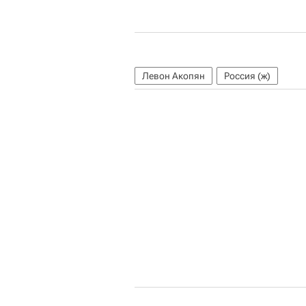
Левон Акопян
Россия (ж)