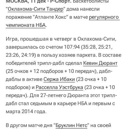
МОСКВА, 11 дек - Р-Спорт.
Баскетболисты
"
Оклахома-Сити Тандер
" дома нанесли
поражение "Атланте Хокс" в матче
регулярного 
чемпионата НБА
.
Игра, прошедшая в четверг в Оклахома-Сити,
завершилась со счетом 107:94 (35:28, 25:21,
23:26, 24:19) в пользу хозяев паркета. В составе
победителей трипл-дабл сделал
Кевин Дюрант
(25 очков + 12 подборов + 10 передач), дабл-
даблы в активе
Сержа Ибаки
(23 очка + 10
подборов) и
Расселла Уэстбрука
(23 очка + 10
передач). Для 27-летнего Дюранта этот трипл-
дабл стал седьмым в карьере НБА и первым с
марта 2014 года.
В другом матче дня "
Бруклин Нетс
" на своей