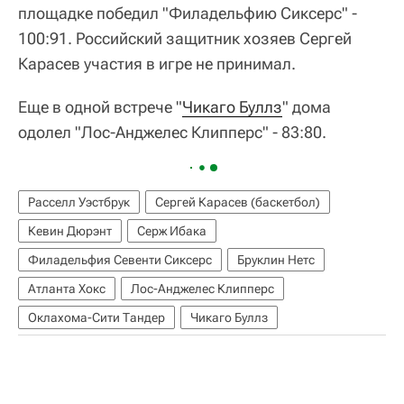
площадке победил "Филадельфию Сиксерс" -
100:91. Российский защитник хозяев Сергей
Карасев участия в игре не принимал.
Еще в одной встрече "
Чикаго Буллз
" дома
одолел "Лос-Анджелес Клипперс" - 83:80.
Расселл Уэстбрук
Сергей Карасев (баскетбол)
Кевин Дюрэнт
Серж Ибака
Филадельфия Севенти Сиксерс
Бруклин Нетс
Атланта Хокс
Лос-Анджелес Клипперс
Оклахома-Сити Тандер
Чикаго Буллз