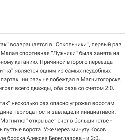
так" возвращается в "Сокольники", первый раз
а Малая спортивная "Лужники" была занята на
рному катанию. Причиной второго переезда
нитка" является одним из самых неудобных
партак" ни разу не побеждал в Магнитогорске,
играл всего дважды, оба раза со счетом 2:0.
так" несколько раз опасно угрожал воротам
едине периода гости завладели инициативой.
"Магнитка" открывает счет в большинстве -
 пустые ворота. Уже через минуту Косов
е броска Алексея Береглазова - и 2:0.