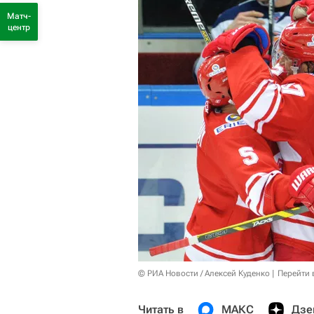
Матч-
центр
© РИА Новости / Алексей Куденко
Перейти 
Читать в
МАКС
Дзе