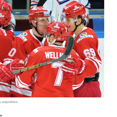
в медиабанк
н