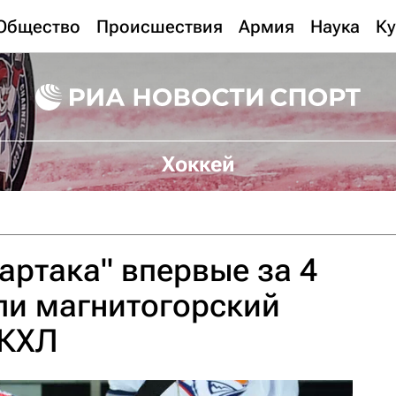
Общество
Происшествия
Армия
Наука
Ку
Хоккей
артака" впервые за 4
ли магнитогорский
 КХЛ