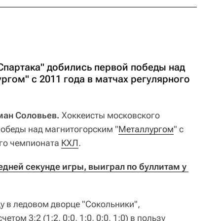
Спартака" добились первой победы над
гом" с 2011 года в матчах регулярного
оман Соловьев.
Хоккеисты московского
победы над магнитогорским "
Металлургом
" с
ого чемпионата
КХЛ
.
едней секунде игры, выиграл по буллитам у 
у в ледовом дворце "Сокольники",
том 3:2 (1:2, 0:0, 1:0, 0:0, 1:0) в пользу