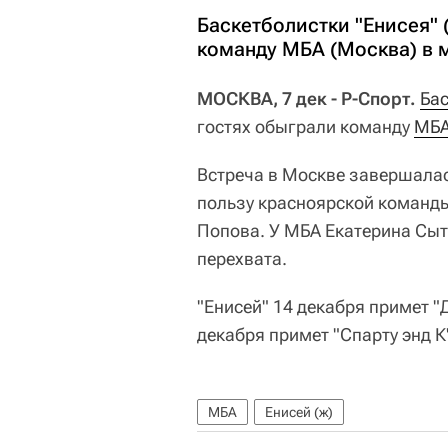
Баскетболистки "Енисея" 
команду МБА (Москва) в 
МОСКВА, 7 дек - Р-Спорт.
Бас
гостях обыграли команду
МБ
Встреча в Москве завершалась 
пользу красноярской команды
Попова. У МБА Екатерина Сытн
перехвата.
"Енисей" 14 декабря примет "
декабря примет "Спарту энд К"
МБА
Енисей (ж)