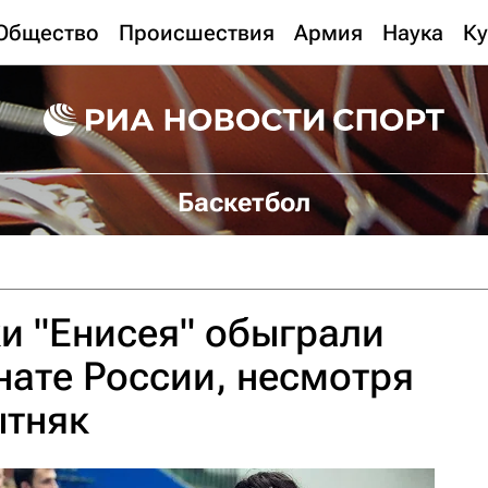
Общество
Происшествия
Армия
Наука
Ку
Баскетбол
и "Енисея" обыграли
ате России, несмотря
ытняк