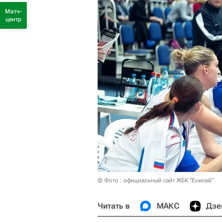
Матч-
центр
© Фото : официальный сайт ЖБК "Енисей"
Читать в
МАКС
Дзе