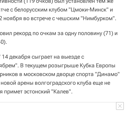
ивности (119 очков) был установлен тем же
тче с белорусским клубом "Цмоки-Минск" и
 ноября во встрече с чешским "Нимбурком".
овил рекорд по очкам за одну половину (71) и
0).
 14 декабря сыграет на выезде с
ябрем". В текущем розыгрыше Кубка Европы
рников в московском дворце спорта "Динамо"
 новой арены волгоградского клуба еще не
я примет эстонский "Калев".