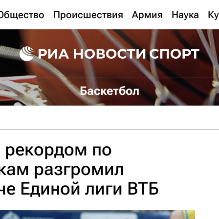
Общество
Происшествия
Армия
Наука
Ку
Баскетбол
с рекордом по
кам разгромил
тче Единой лиги ВТБ