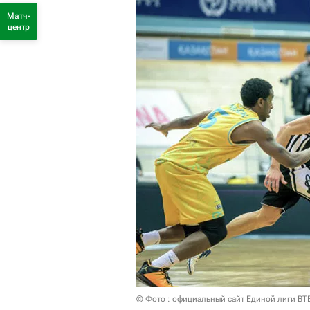
Матч-
центр
© Фото : официальный сайт Единой лиги ВТ