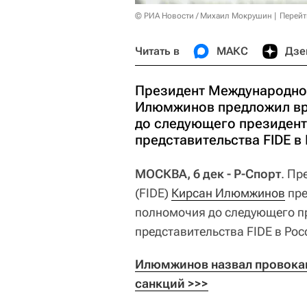
© РИА Новости / Михаил Мокрушин
Перейт
Читать в
МАКС
Дзе
Президент Международной
Илюмжинов предложил вр
до следующего президент
представительства FIDE 
МОСКВА, 6 дек - Р-Спорт
. Пр
(FIDE)
Кирсан Илюмжинов
пре
полномочия до следующего пр
представительства FIDE в Ро
Илюмжинов назвал провокац
санкций >>>