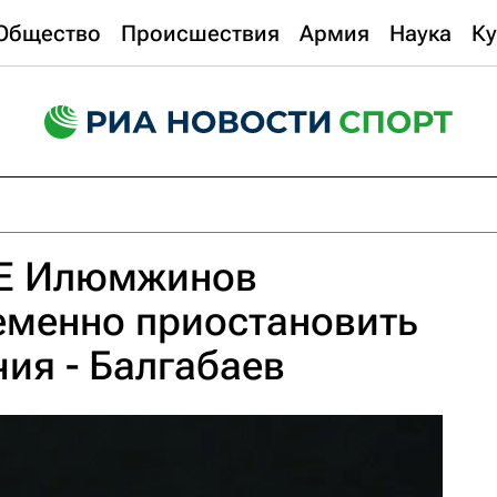
Общество
Происшествия
Армия
Наука
Ку
DE Илюмжинов
еменно приостановить
ия - Балгабаев