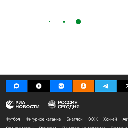
Футбол
Фигурное катание
Биатлон
ЗОЖ
Хоккей
Ав