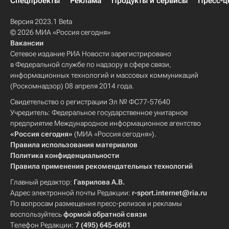
Спецпроекты
Реклама
Продукты и сервисы
Пресс-ц
Версия 2023.1 Beta
© 2026 МИА «Россия сегодня»
Вакансии
Сетевое издание РИА Новости зарегистрировано
в Федеральной службе по надзору в сфере связи,
информационных технологий и массовых коммуникаций
(Роскомнадзор) 08 апреля 2014 года.
Свидетельство о регистрации Эл № ФС77-57640
Учредитель: Федеральное государственное унитарное
предприятие Международное информационное агентство
«Россия сегодня»
(МИА «Россия сегодня»).
Правила использования материалов
Политика конфиденциальности
Правила применения рекомендательных технологий
Главный редактор:
Гаврилова А.В.
Адрес электронной почты Редакции:
r-sport.internet@ria.ru
По вопросам размещения пресс-релизов и рекламы
воспользуйтесь
формой обратной связи
Телефон Редакции:
7 (495) 645-6601