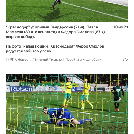
"Краснодар" усилиями Вандерсона (71-я), Павла
10 из 23
Мамаева (80-я, с пенальти) и Федора Смолова (87-я)
вырвал победу.
На фото: нападающий "Краснодара" Фёдор Смолов
радуется забитому голу.
© РИА Новости / Виталий Тимкив
Перейти в медиабанк