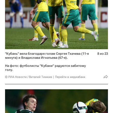
"Кубань" вела благодаря голам Сергея Ткачева (11-я
8 из 23
минута) и Владислава Игнатьева (67-я).
На фото: футболисты "Кубани" радуются забитому
голу.
© РИА Новости / Виталий Тимкив
Перейти в медиабанк