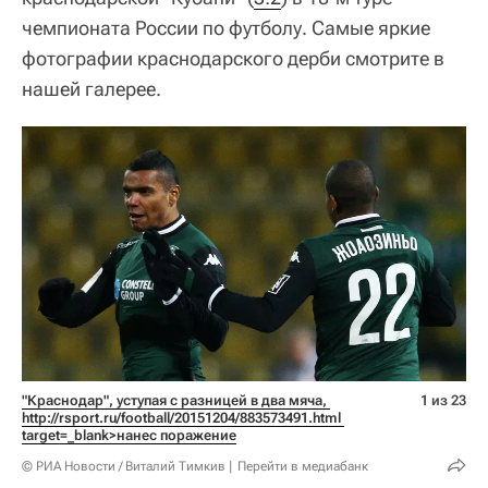
чемпионата России по футболу. Самые яркие
фотографии краснодарского дерби смотрите в
нашей галерее.
"Краснодар", уступая с разницей в два мяча, 
1 из 23
http://rsport.ru/football/20151204/883573491.html 
target=_blank>нанес поражение
© РИА Новости / Виталий Тимкив
Перейти в медиабанк