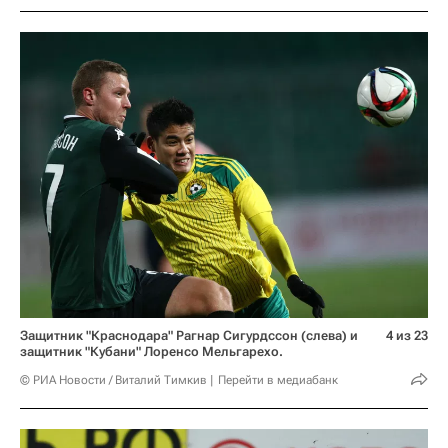
Защитник "Краснодара" Рагнар Сигурдссон (слева) и
4 из 23
защитник "Кубани" Лоренсо Мельгарехо.
© РИА Новости / Виталий Тимкив
Перейти в медиабанк