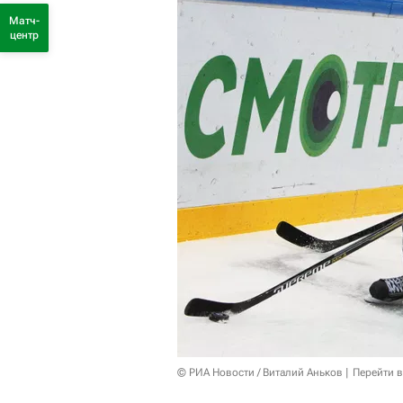
Матч-
центр
© РИА Новости / Виталий Аньков
Перейти 