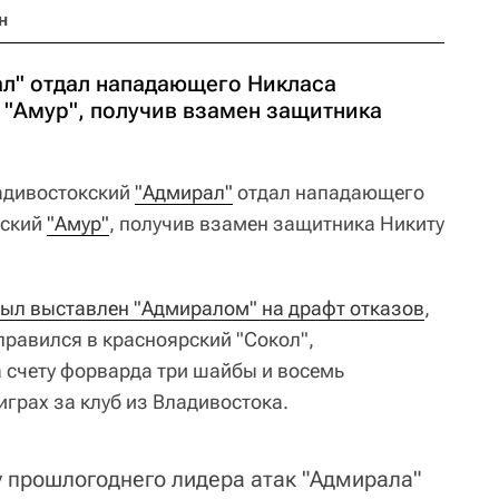
н
л" отдал нападающего Никласа
 "Амур", получив взамен защитника
дивостокский
"Адмирал"
отдал нападающего
вский
"Амур"
, получив взамен защитника Никиту
ыл выставлен "Адмиралом" на драфт отказов
,
правился в красноярский "Сокол",
 счету форварда три шайбы и восемь
играх за клуб из Владивостока.
у прошлогоднего лидера атак "Адмирала"