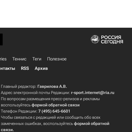
ries
Теннис
Теги
Полезное
нтакты
RSS
Архив
Главный редактор:
Гаврилова А.В.
Адрес электронной почты Редакции:
r-sport.internet@ria.ru
По вопросам размещения пресс-релизов и рекламы
воспользуйтесь
формой обратной связи
Телефон Редакции:
7 (495) 645-6601
Чтобы связаться с редакцией или сообщить обо всех
замеченных ошибках, воспользуйтесь
формой обратной
связи
.