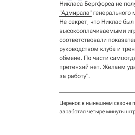
Никласа Бергфорса не полу
"Адмирала"
генерального 
Не секрет, что Никлас бы
высокооплачиваемыми игро
соответствовали показател
руководством клуба и тре
обмене. По части самоотд
претензий нет. Желаем уд
за работу".
Церенок в нынешнем сезоне п
заработал четыре минуты штр