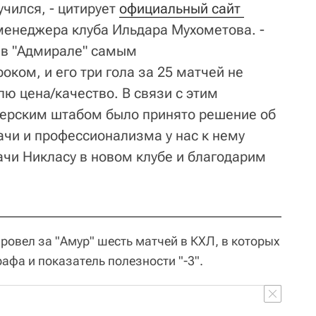
чился, - цитирует
официальный сайт 
менеджера клуба Ильдара Мухометова. -
л в "Адмирале" самым
ком, и его три гола за 25 матчей не
ю цена/качество. В связи с этим
нерским штабом было принято решение об
ачи и профессионализма у нас к нему
ачи Никласу в новом клубе и благодарим
ровел за "Амур" шесть матчей в КХЛ, в которых
афа и показатель полезности "-3".