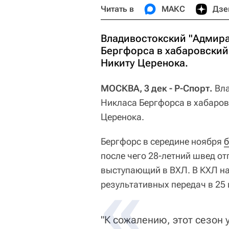
Читать в
МАКС
Дзе
Владивостокский "Адмира
Бергфорса в хабаровский
Никиту Церенока.
МОСКВА, 3 дек - Р-Спорт.
Вла
Никласа Бергфорса в хабаро
Церенока.
Бергфорс в середине ноября
б
после чего 28-летний швед от
выступающий в ВХЛ. В КХЛ на
результативных передач в 25 
"К сожалению, этот сезон 