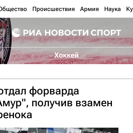
Общество
Происшествия
Армия
Наука
Ку
Хоккей
отдал форварда
Амур", получив взамен
ренока