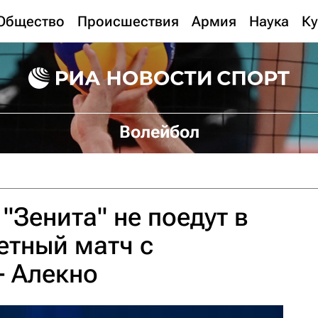
Общество
Происшествия
Армия
Наука
Ку
Волейбол
"Зенита" не поедут в
етный матч с
- Алекно