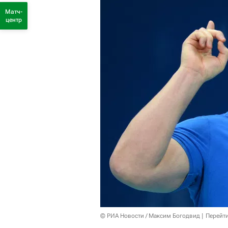
Матч-
центр
© РИА Новости / Максим Богодвид
Перейт