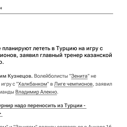
н
 планируют лететь в Турцию на игру с
ионов, заявил главный тренер казанской
о.
дим Кузнецов.
Волейболисты "
Зенита
" не
игру с "
Халкбанком
" в
Лиге чемпионов
, заявил
оманды
Владимир Алекно
.
нир надо переносить из Турции - 
 
м" и "Зенитом" должен состояться в Анкаре 16