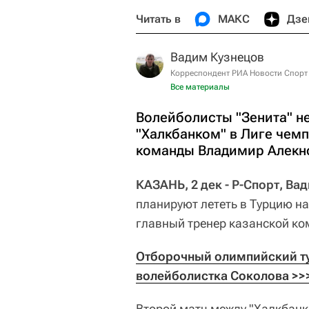
Читать в
МАКС
Дзе
Вадим Кузнецов
Корреспондент РИА Новости Спорт
Все материалы
Волейболисты "Зенита" не
"Халкбанком" в Лиге чемп
команды Владимир Алекн
КАЗАНЬ, 2 дек - Р-Спорт, Ва
планируют лететь в Турцию на 
главный тренер казанской к
Отборочный олимпийский тур
волейболистка Соколова >>>
Второй матч между "Халкбанко