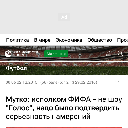
Политика
В мире
Экономика
Общество
Про
Матч-центр
Футбол
00:05 02.12.2015
(обновлено: 12:13 29.02.2016)
Мутко: исполком ФИФА – не шоу
"Голос", надо было подтвердить
серьезность намерений