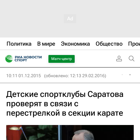
Политика
В мире
Экономика
Общество
Про
Матч-центр
10:11 01.12.2015
(обновлено: 12:13 29.02.2016)
Детские спортклубы Саратова
проверят в связи с
перестрелкой в секции карате