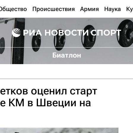
Общество
Происшествия
Армия
Наука
Ку
Биатлон
етков оценил старт
пе КМ в Швеции на