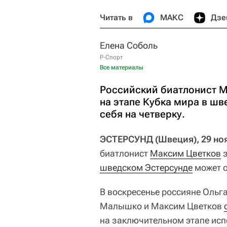
Читать в
МАКС
Дзе
Елена Соболь
Р-Спорт
Все материалы
Российский биатлонист М
на этапе Кубка мира в шв
себя на четверку.
ЭСТЕРСУНД (Швеция), 29 ноя 
биатлонист
Максим Цветков
з
шведском Эстерсунде
может о
В воскресенье россияне Ольг
Малышко и Максим Цветков
на заключительном этапе исп