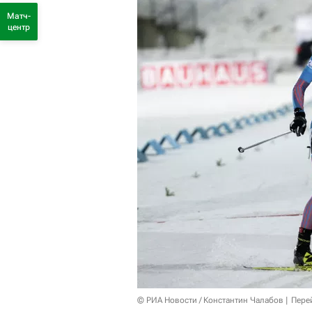
Матч-
центр
© РИА Новости / Константин Чалабов
Пере