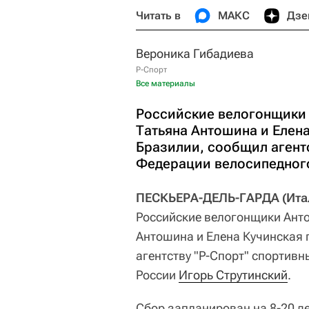
Читать в
МАКС
Дзе
Вероника Гибадиева
Р-Спорт
Все материалы
Российские велогонщики 
Татьяна Антошина и Елена
Бразилии, сообщил агент
Федерации велосипедного
ПЕСКЬЕРА-ДЕЛЬ-ГАРДА (Итали
Российские велогонщики Ант
Антошина и Елена Кучинская 
агентству "Р-Спорт" спортив
России
Игорь Струтинский
.
Сбор запланирован на 8-20 д