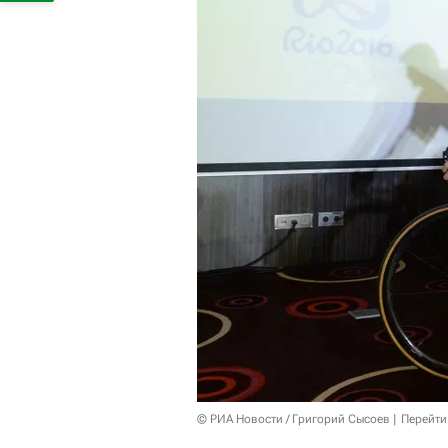
© РИА Новости / Григорий Сысоев
Перейти