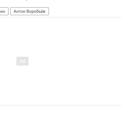
рин
Антон Воробьёв