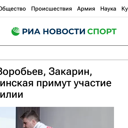
Общество
Происшествия
Армия
Наука
Ку
оробьев, Закарин,
инская примут участие
зилии