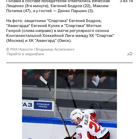
Голами в составе победителей отметились Вячеслав
3 из 14
Лещенко (8-я минута), Евгений Бодров (22), Максим
Потапов (47), а у гостей — Денис Паршин (3).
На фото: защитники "Спартака" Евгений Бодров,
"Авангарда" Евгений Кулик и "Спартака" Мэттью
Гилрой (слева направо) в матче регулярного сезона
Континентальной Хоккейной Лиги между ХК "Спартак"
(Москва) и ХК "Авангард" (Омск).
© РИА Новости / Владимир Астапкович
Перейти в медиабанк