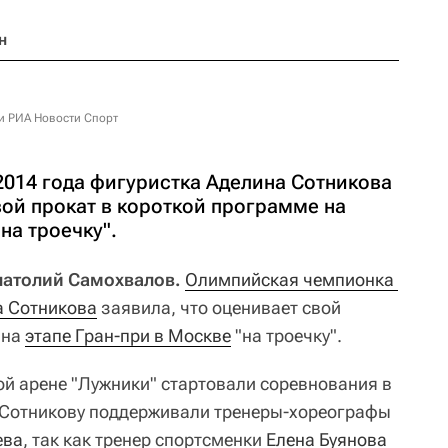
н
и РИА Новости Спорт
014 года фигуристка Аделина Сотникова
вой прокат в короткой программе на
на троечку".
Анатолий Самохвалов.
Олимпийская чемпионка 
а Сотникова
заявила, что оценивает свой
 на
этапе Гран-при в Москве
"на троечку".
ой арене "Лужники" стартовали соревнования в
а Сотникову поддерживали тренеры-хореографы
ева
, так как тренер спортсменки
Елена Буянова