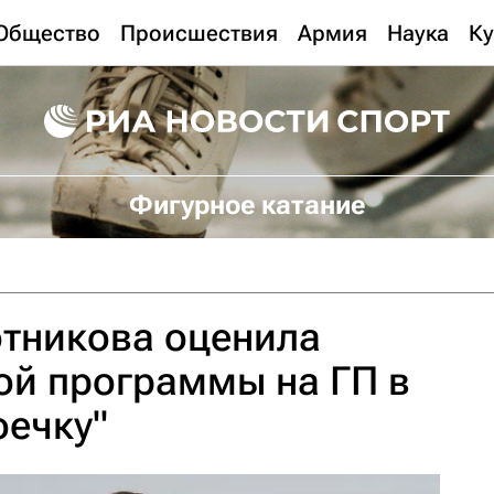
Общество
Происшествия
Армия
Наука
Ку
Фигурное катание
отникова оценила
ой программы на ГП в
оечку"