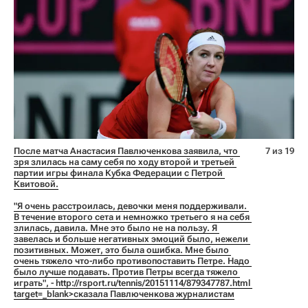
После матча Анастасия Павлюченкова заявила, что 
7 из 19
зря злилась на саму себя по ходу второй и третьей 
партии игры финала Кубка Федерации с Петрой 
Квитовой.
"Я очень расстроилась, девочки меня поддерживали. 
В течение второго сета и немножко третьего я на себя 
злилась, давила. Мне это было не на пользу. Я 
завелась и больше негативных эмоций было, нежели 
позитивных. Может, это была ошибка. Мне было 
очень тяжело что-либо противопоставить Петре. Надо 
было лучше подавать. Против Петры всегда тяжело 
играть", - 
http://rsport.ru/tennis/20151114/879347787.html 
target=_blank>сказала Павлюченкова журналистам