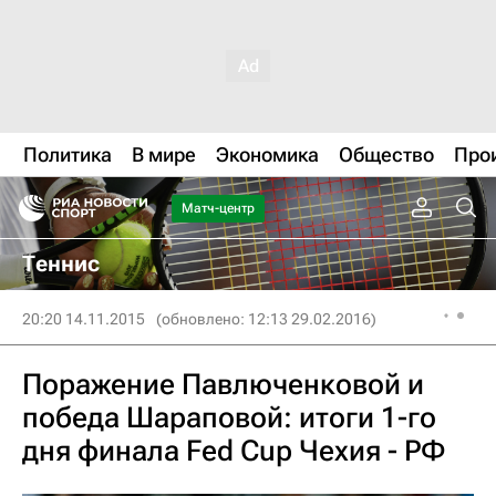
Политика
В мире
Экономика
Общество
Про
Матч-центр
Теннис
20:20 14.11.2015
(обновлено: 12:13 29.02.2016)
Поражение Павлюченковой и
победа Шараповой: итоги 1-го
дня финала Fed Cup Чехия - РФ