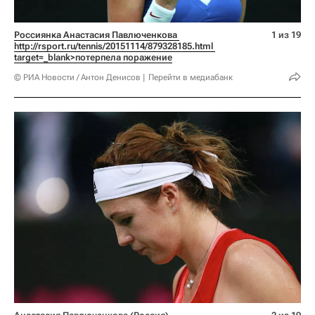
Россиянка Анастасия Павлюченкова 
1 из 19
http://rsport.ru/tennis/20151114/879328185.html 
target=_blank>потерпела поражение
© РИА Новости / Антон Денисов
Перейти в медиабанк