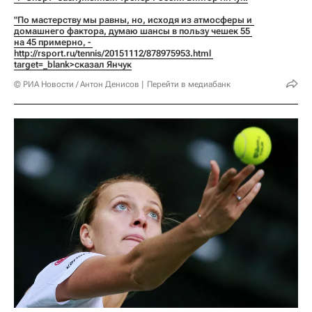
"По мастерству мы равны, но, исходя из атмосферы и 
домашнего фактора, думаю шансы в пользу чешек 55 
на 45 примерно, - 
http://rsport.ru/tennis/20151112/878975953.html 
target=_blank>сказал Янчук
© РИА Новости / Антон Денисов
Перейти в медиабанк