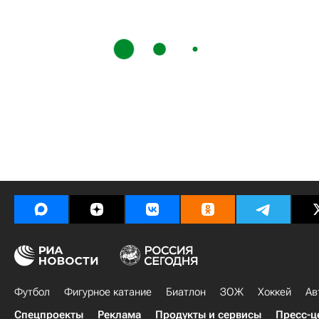
Футбол
Фигурное катание
Биатлон
ЗОЖ
Хоккей
Ав
Спецпроекты
Реклама
Продукты и сервисы
Пресс-ц