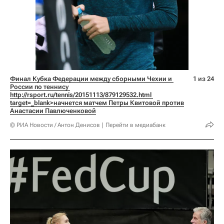
Финал Кубка Федерации между сборными Чехии и 
1 из 24
России по теннису 
http://rsport.ru/tennis/20151113/879129532.html 
target=_blank>начнется матчем Петры Квитовой против 
Анастасии Павлюченковой
© РИА Новости / Антон Денисов
Перейти в медиабанк