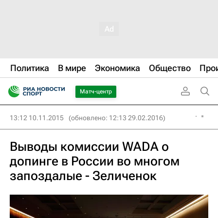
Политика
В мире
Экономика
Общество
Про
Матч-центр
13:12 10.11.2015
(обновлено: 12:13 29.02.2016)
Выводы комиссии WADA о
допинге в России во многом
запоздалые - Зеличенок