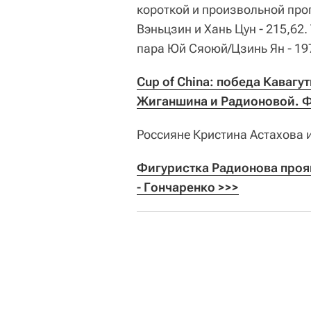
короткой и произвольной про
Вэньцзин и Хань Цун - 215,62
пара Юй Сяоюй/Цзинь Ян - 19
Cup of China: победа Кавагу
Жиганшина и Радионовой. 
Россияне Кристина Астахова и
Фигуристка Радионова прояви
- Гончаренко >>>