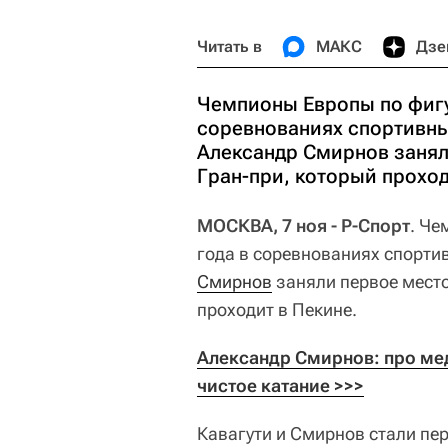
Читать в
МАКС
Дзе
Чемпионы Европы по фигу
соревнованиях спортивны
Александр Смирнов занял
Гран-при, который проход
МОСКВА, 7 ноя - Р-Спорт
. Че
года в соревнованиях спорти
Смирнов
заняли первое мест
проходит в Пекине.
Александр Смирнов: про мед
чистое катание >>>
Кавагути и Смирнов стали пе