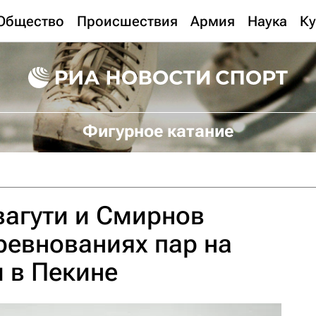
Общество
Происшествия
Армия
Наука
Ку
Фигурное катание
вагути и Смирнов
ревнованиях пар на
и в Пекине