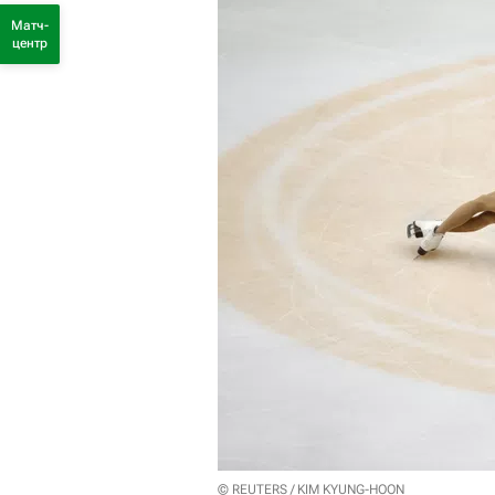
Матч-
центр
© REUTERS / KIM KYUNG-HOON