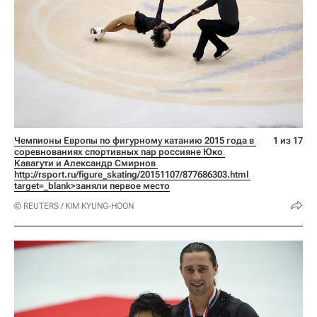
Чемпионы Европы по фигурному катанию 2015 года в 
1 из 17
соревнованиях спортивных пар россияне Юко 
Кавагути и Александр Смирнов 
http://rsport.ru/figure_skating/20151107/877686303.html 
target=_blank>заняли первое место
© REUTERS / KIM KYUNG-HOON