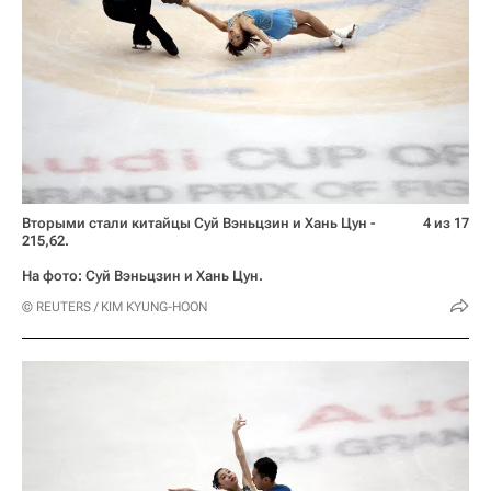
Вторыми стали китайцы Суй Вэньцзин и Хань Цун -
4 из 17
215,62.
На фото: Суй Вэньцзин и Хань Цун.
© REUTERS / KIM KYUNG-HOON