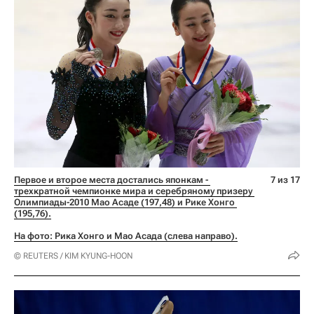
Первое и второе места достались японкам - 
7 из 17
трехкратной чемпионке мира и серебряному призеру 
Олимпиады-2010 Мао Асаде (197,48) и Рике Хонго 
(195,76).
На фото: Рика Хонго и Мао Асада (слева направо).
© REUTERS / KIM KYUNG-HOON