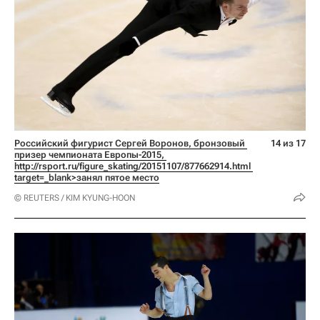
Российский фигурист Сергей Воронов, бронзовый 
14 из 17
призер чемпионата Европы-2015, 
http://rsport.ru/figure_skating/20151107/877662914.html 
target=_blank>занял пятое место
© REUTERS / KIM KYUNG-HOON