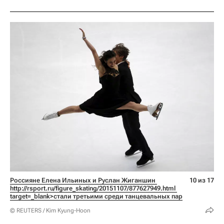
Россияне Елена Ильиных и Руслан Жиганшин 
10 из 17
http://rsport.ru/figure_skating/20151107/877627949.html 
target=_blank>стали третьими среди танцевальных пар
© REUTERS / Kim Kyung-Hoon