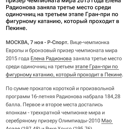
призер чемпионата мира 2015 года Елена
Радионова заняла третье место среди
одиночниц на третьем этапе Гран-при по
фигурному катанию, который проходит в
Пекине.
МОСКВА, 7 ноя - Р-Спорт.
Вице-чемпионка
Европы и бронзовый призер чемпионата мира
2015 года
Елена Радионова
заняла третье место
среди одиночниц на третьем
этапе Гран-при по 
фигурному катанию, который проходит в Пекине
.
По сумме прокатов короткой и произвольной
программ 16-летняя Радионова набрала 184,28
балла. Первое и второе места достались
японкам - трехкратной чемпионке мира и
серебряному призеру Олимпиады-2010
Мао 
Асаде
(197,48) и Рике Хонго (195,76).