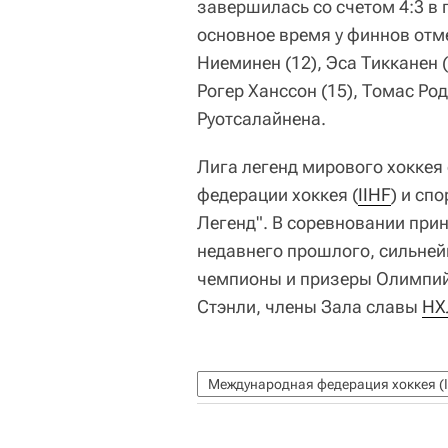
завершилась со счетом 4:3 в
основное время у финнов отме
Ниеминен (12), Эса Тикканен 
Рогер Ханссон (15), Томас Род
Руотсалайнена.
Лига легенд мирового хокке
федерации хоккея (
IIHF
) и сп
Легенд". В соревновании при
недавнего прошлого, сильней
чемпионы и призеры Олимпийс
Стэнли, члены Зала славы
НХ
Международная федерация хоккея (I