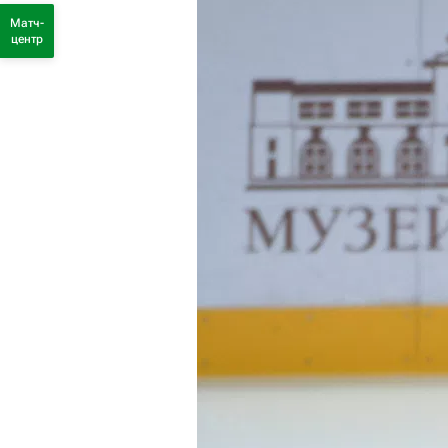
Матч-
центр