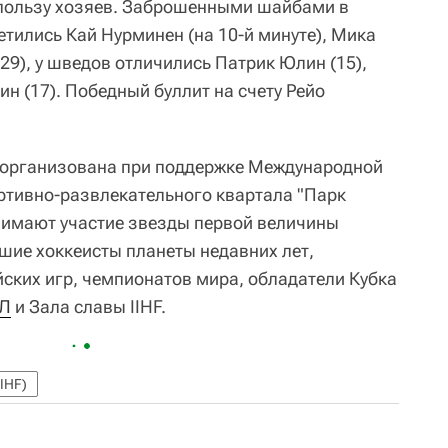
 пользу хозяев. Заброшенными шайбами в
тились Кай Нурминен (на 10-й минуте), Мика
(29), у шведов отличились Патрик Юлин (15),
ин (17). Победный буллит на счету Рейо
я организована при поддержке Международной
ортивно-развлекательного квартала "Парк
нимают участие звезды первой величины
шие хоккеисты планеты недавних лет,
ких игр, чемпионатов мира, обладатели Кубка
Л
и Зала славы IIHF.
IHF)