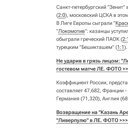
Санкт-петербургский "Зенит"
(
2:0
), московский ЦСКА в это
В Лиге Европы сыграли "
Крас
"
Локомотив
": казанцы уступи
обыграли греческий ПАОК (
2:
турецким "Бешикташем" (
1:1
).
Не ударив в грязь лицом: "
гостевом матче ЛЕ. ФОТО >
Коэффициент России, предста
составляет 47,682, Франции - 
Германия (71,320), Англия (68,
Возвращение на "Казань Арен
"Ливерпулю" в ЛЕ. ФОТО >>>