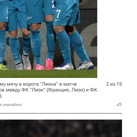
му мячу в ворота "Лиона" в матче
2 из 15
ов между ФК "Лион" (Франция, Лион) и ФК
).
 в медиабанк