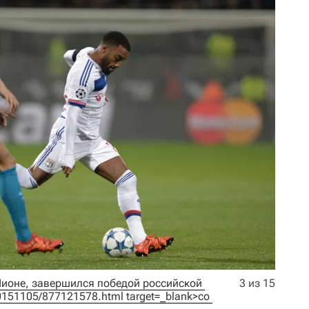
Лионе, завершился победой российской 
3 из 15
l/20151105/877121578.html target=_blank>со 