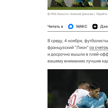
© РИА Новости / Алексей Даничев
Перейти
Читать в
МАКС
Дзе
В среду, 4 ноября, футболист
французский "Лион"
со счетом
и досрочно вышли в плей-офф
вашему вниманию лучшие кад