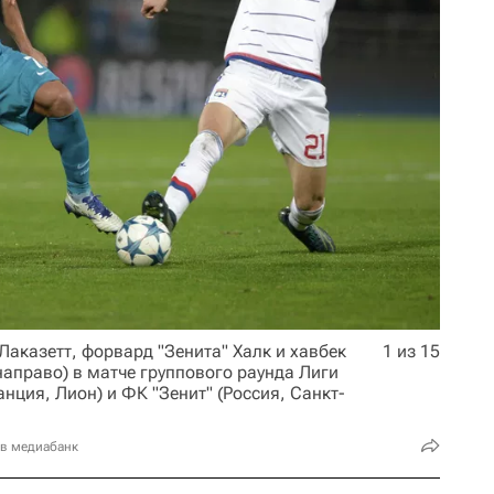
аказетт, форвард "Зенита" Халк и хавбек
1 из 15
аправо) в матче группового раунда Лиги
ция, Лион) и ФК "Зенит" (Россия, Санкт-
 в медиабанк