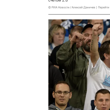
счетом 2:0
© РИА Новости / Алексей Даничев
Перейти