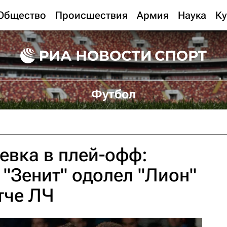
Общество
Происшествия
Армия
Наука
Ку
Футбол
евка в плей-офф:
 "Зенит" одолел "Лион"
тче ЛЧ