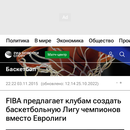
Политика
В мире
Экономика
Общество
Про
Матч-центр
Баскетбол
22:22 03.11.2015
(обновлено: 12:14 25.10.2022)
FIBA предлагает клубам создать
баскетбольную Лигу чемпионов
вместо Евролиги