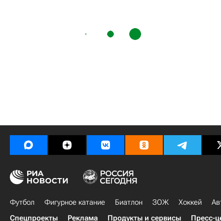
Футбол
Фигурное катание
Биатлон
ЗОЖ
Хоккей
Ав
Спецпроекты
Реклама
Продукты и сервисы
Пресс-ц