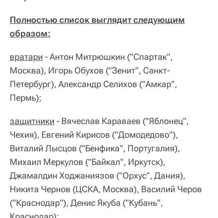
Полностью список выглядит следующим
образом:
вратари
- Антон Митрюшкин ("Спартак",
Москва), Игорь Обухов ("Зенит", Санкт-
Петербург), Александр Селихов ("Амкар",
Пермь);
защитники
- Вячеслав Караваев ("Яблонец",
Чехия), Евгений Кирисов ("Домодедово"),
Виталий Лысцов ("Бенфика", Португалия),
Михаил Меркулов ("Байкал", Иркутск),
Джамалдин Ходжаниязов ("Орхус", Дания),
Никита Чернов (ЦСКА, Москва), Василий Черов
("Краснодар"), Денис Якуба ("Кубань",
Краснодар);