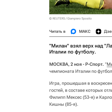
© REUTERS / Giampiero Sposito
Читать в
МАКС
Дзе
"Милан" взял верх над "Л
Италии по футболу.
МОСКВА, 2 ноя - Р-Спорт.
"
М
чемпионата Италии по футбол
Игра, прошедшая в воскресень
гостей, в составе которых от
Филипп Мексес (53-я) и Карло
Кишны (85-я).