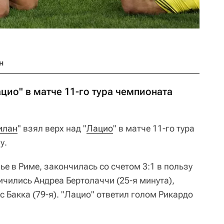
н
ацио" в матче 11-го тура чемпионата
илан
" взял верх над "
Лацио
" в матче 11-го тура
у.
е в Риме, закончилась со счетом 3:1 в пользу
личились Андреа Бертолаччи (25-я минута),
с Бакка (79-я). "Лацио" ответил голом Рикардо