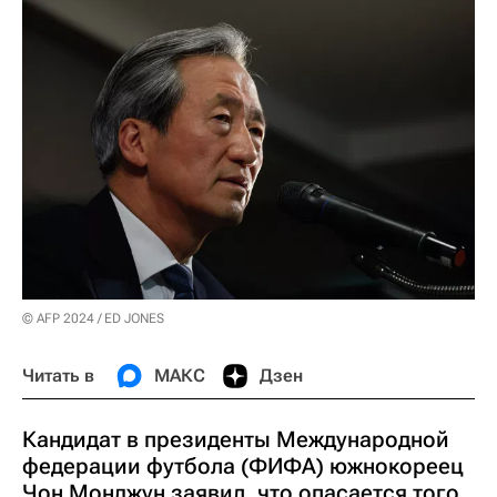
© AFP 2024 / ED JONES
Читать в
МАКС
Дзен
Кандидат в президенты Международной
федерации футбола (ФИФА) южнокореец
Чон Монджун заявил, что опасается того,