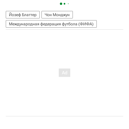
Йозеф Блаттер
Чон Монджун
Международная федерация футбола (ФИФА)