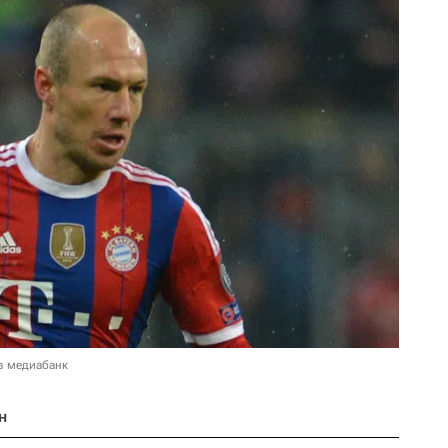
в медиабанк
н