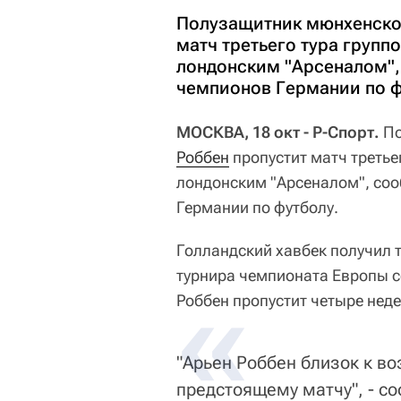
Полузащитник мюнхенской
матч третьего тура групп
лондонским "Арсеналом",
чемпионов Германии по ф
МОСКВА, 18 окт - Р-Спорт.
По
Роббен
пропустит матч третье
лондонским "Арсеналом", со
Германии по футболу.
Голландский хавбек получил т
турнира чемпионата Европы с
Роббен пропустит четыре неде
"Арьен Роббен близок к во
предстоящему матчу", - с