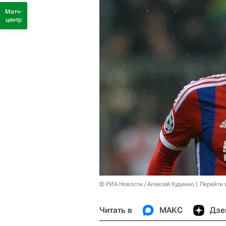
Матч-
центр
© РИА Новости / Алексей Куденко
Перейти 
Читать в
МАКС
Дзе