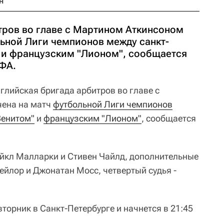
н
тров во главе с Мартином Аткинсоном
льной Лиги чемпионов между санкт-
 и французским "Лионом", сообщается
ФА.
глийская бригада арбитров во главе с
ена на матч
футбольной Лиги чемпионов
Зенитом"
и
французским "Лионом"
, сообщается
йкл Малларки и Стивен Чайлд, дополнительные
ейлор и Джонатан Мосс, четвертый судья -
вторник в Санкт-Петербурге и начнется в 21:45