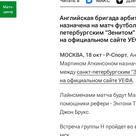
Читать в
МАКС
Дзе
Матч-
центр
Английская бригада арби
назначена на матч футбо
петербургским "Зенитом"
на официальном сайте УЕ
МОСКВА, 18 окт - Р-Спорт.
Ан
Мартином Аткинсоном назнач
между
санкт-петербургским "
на официальном сайте УЕФА
.
Лайнсменами матча будут Ма
помощники рефери - Энтони Т
Джон Брукс.
Встреча группы H пройдет во 
мск.