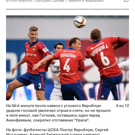
© РИА Новости / Григорий Сысоев
Перейти в медиабанк
На 56-й минуте после навеса с углового Вернблум
6 из 12
ударом головой увеличил отрыв в счете, но не прошло
и пяти минут, как Гогниев, оставшись один перед
Акинфеевым, сократил отставание "Урала".
На фото: футболисты ЦСКА Понтус Вернблум, Сергей
Игнашевич, Алексей Березуцкий (слева направо).