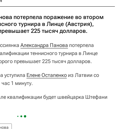
н
нова потерпела поражение во втором
сного турнира в Линце (Австрия),
превышает 225 тысяч долларов.
ссиянка
Александра Панова
потерпела
валификации теннисного турнира в Линце
торого превышает 225 тысяч долларов.
ра уступила
Елене Остапенко
из Латвии со
 час 1 минуту.
але квалификации будет швейцарка Штефани
нова