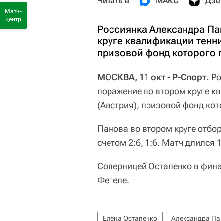
Читать в
МАКС
Дзе
Матч-
центр
Россиянка Александра Па
круге квалификации тенни
призовой фонд которого 
МОСКВА, 11 окт - Р-Спорт.
Ро
поражение во втором круге к
(Австрия), призовой фонд ко
Панова во втором круге отбо
счетом 2:6, 1:6. Матч длился 1
Соперницей Остапенко в фин
Фегеле.
Елена Остапенко
Александра Па