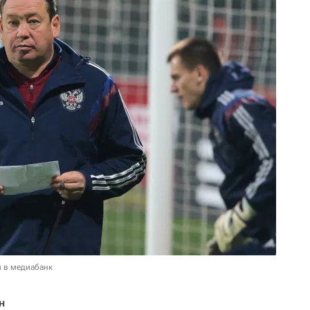
и в медиабанк
н