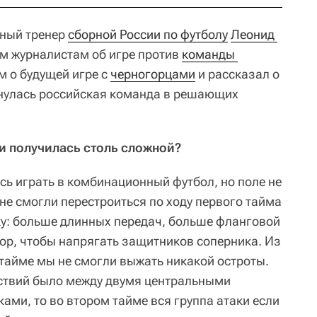
вный тренер
сборной России по футболу
Леонид 
м журналистам об игре против
команды 
м о будущей игре с
черногорцами
и рассказал о
кнулась российская команда в решающих
и получилась столь сложной?
сь играть в комбинационный футбол, но поле не
не смогли перестроиться по ходу первого тайма
ку: больше длинных передач, больше фланговой
бор, чтобы напрягать защитников соперника. Из
тайме мы не смогли выжать никакой остроты.
йствий было между двумя центральными
ами, то во втором тайме вся группа атаки если