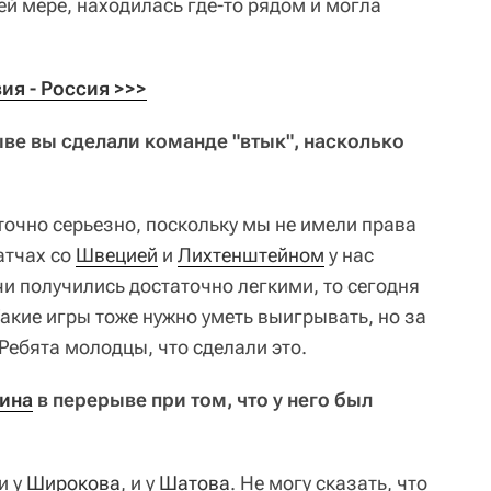
ней мере, находилась где-то рядом и могла
я - Россия >>>
ыве вы сделали команде "втык", насколько
аточно серьезно, поскольку мы не имели права
атчах со
Швецией
и
Лихтенштейном
у нас
чи получились достаточно легкими, то сегодня
Такие игры тоже нужно уметь выигрывать, но за
 Ребята молодцы, что сделали это.
ина
в перерыве при том, что у него был
и у
Широкова
, и у
Шатова
. Не могу сказать, что