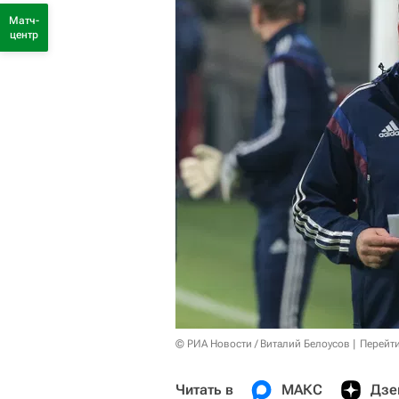
Матч-
центр
© РИА Новости / Виталий Белоусов
Перейт
Читать в
МАКС
Дзе