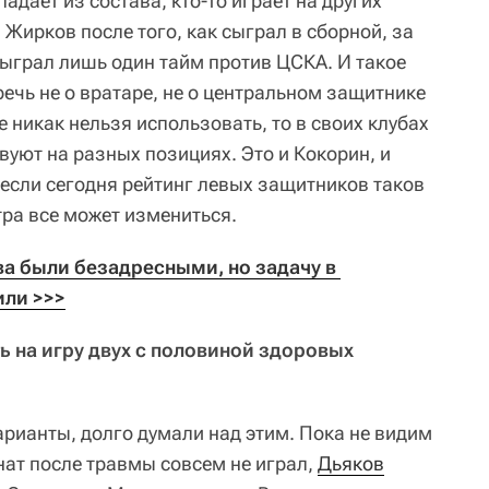
адает из состава, кто-то играет на других
 Жирков после того, как сыграл в сборной, за
ыграл лишь один тайм против ЦСКА. И такое
 речь не о вратаре, не о центральном защитнике
е никак нельзя использовать, то в своих клубах
вуют на разных позициях. Это и Кокорин, и
если сегодня рейтинг левых защитников таков
тра все может измениться.
 были безадресными, но задачу в 
ли >>>
ь на игру двух с половиной здоровых
арианты, долго думали над этим. Пока не видим
нат после травмы совсем не играл,
Дьяков