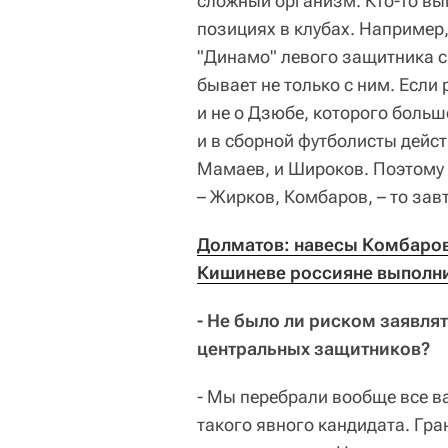
сложный организм. Кто-то вып
позициях в клубах. Например,
"Динамо" левого защитника с
бывает не только с ним. Если
и не о Дзюбе, которого больш
и в сборной футболисты дейст
Мамаев, и Широков. Поэтому 
– Жирков, Комбаров, – то зав
Долматов: навесы Комбарова
Кишиневе россияне выполни
- Не было ли риском заявлят
центральных защитников?
- Мы перебрали вообще все в
такого явного кандидата. Гра