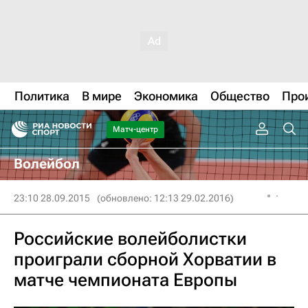
Политика
В мире
Экономика
Общество
Про
Матч-центр
Волейбол
23:10 28.09.2015
(обновлено: 12:13 29.02.2016)
Российские волейболистки
проиграли сборной Хорватии в
матче чемпионата Европы