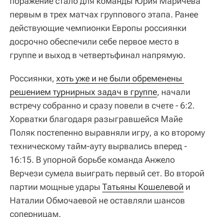
поражение стало для команды Юрия Маричева
первым в трех матчах группового этапа. Ранее
действующие чемпионки Европы россиянки
досрочно обеспечили себе первое место в
группе и выход в четвертьфинал напрямую.
Россиянки,
хоть уже и не были обременены 
решением турнирных задач в группе
, начали
встречу собранно и сразу повели в счете - 6:2.
Хорватки благодаря разыгравшейся Майе
Поляк постепенно выравняли игру, а ко второму
техническому тайм-ауту вырвались вперед -
16:15. В упорной борьбе команда Анжело
Верчези сумела выиграть первый сет. Во второй
партии мощные удары
Татьяны Кошелевой
и
Наталии Обмочаевой не оставляли шансов
соперницам.