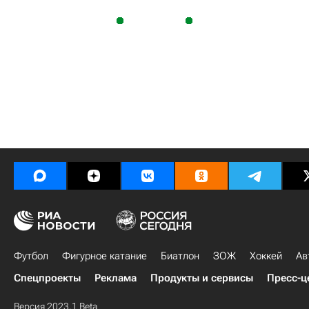
Футбол
Фигурное катание
Биатлон
ЗОЖ
Хоккей
Ав
Спецпроекты
Реклама
Продукты и сервисы
Пресс-ц
Версия 2023.1 Beta