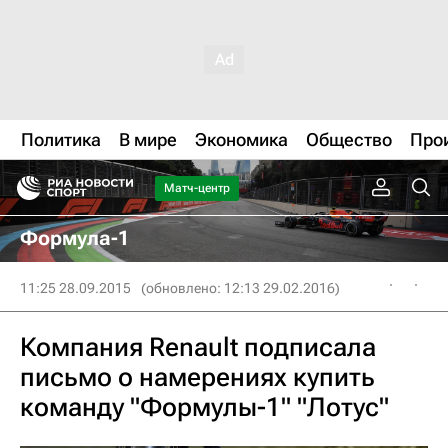
Политика
В мире
Экономика
Общество
Про
Матч-центр
Формула-1
11:25 28.09.2015
(обновлено: 12:13 29.02.2016)
Компания Renault подписала
письмо о намерениях купить
команду "Формулы-1" "Лотус"