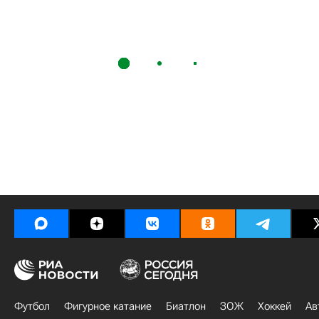
Футбол
Фигурное катание
Биатлон
ЗОЖ
Хоккей
Ав