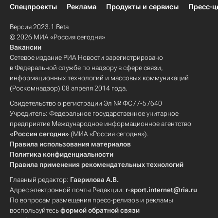
Спецпроекты
Реклама
Продукты и сервисы
Пресс-ц
Версия 2023.1 Beta
© 2026 МИА «Россия сегодня»
Вакансии
Сетевое издание РИА Новости зарегистрировано
в Федеральной службе по надзору в сфере связи,
информационных технологий и массовых коммуникаций
(Роскомнадзор) 08 апреля 2014 года.
Свидетельство о регистрации Эл № ФС77-57640
Учредитель: Федеральное государственное унитарное
предприятие Международное информационное агентство
«Россия сегодня»
(МИА «Россия сегодня»).
Правила использования материалов
Политика конфиденциальности
Правила применения рекомендательных технологий
Главный редактор:
Гаврилова А.В.
Адрес электронной почты Редакции:
r-sport.internet@ria.ru
По вопросам размещения пресс-релизов и рекламы
воспользуйтесь
формой обратной связи