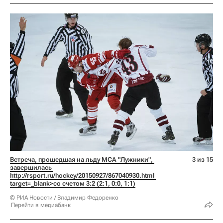
Встреча, прошедшая на льду МСА "Лужники", 
3 из 15
завершилась 
http://rsport.ru/hockey/20150927/867040930.html 
target=_blank>со счетом 3:2 (2:1, 0:0, 1:1)
© РИА Новости / Владимир Федоренко
Перейти в медиабанк