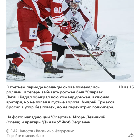
В третьем периоде команды снова поменялись
10 из 15
ролями, и теперь забивать должен был "Спартак".
Лукаш Радил обыграл всю команду рижан, включая
вратаря, но не попал в пустые ворота. Андрей Ермаков
бросал в упор без помех, но не перехитрил голкипера.
На фото: нападающий "Спартака" Игорь Левицкий
(слева) и вратарь "Динамо" Якуб Седлачек.
© РИА Новости / Владимир Федоренко
Перейти в медиабанк