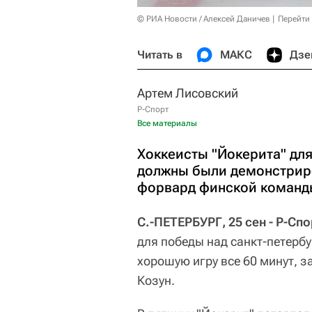
© РИА Новости / Алексей Даничев
Перейти
Читать в
МАКС
Дзе
Артем Лисовский
Р-Спорт
Все материалы
Хоккеисты "Йокерита" дл
должны были демонстриро
форвард финской команд
С.-ПЕТЕРБУРГ, 25 сен - Р-Сп
для победы над санкт-петерб
хорошую игру все 60 минут, 
Козун.