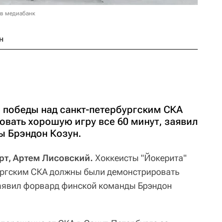
 в медиабанк
н
я победы над санкт-петербургским СКА
вать хорошую игру все 60 минут, заявил
ы Брэндон Козун.
орт, Артем Лисовский.
Хоккеисты "Йокерита"
ургским СКА должны были демонстрировать
заявил форвард финской команды Брэндон