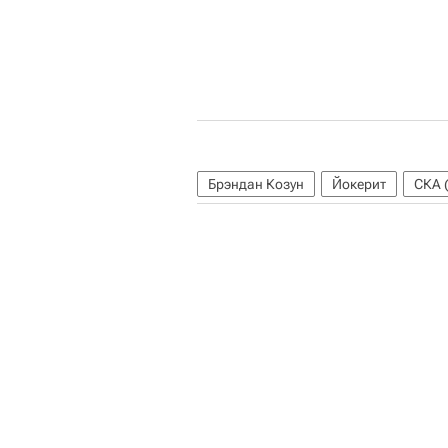
Брэндан Козун
Йокерит
СКА 