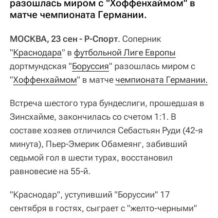
разошлась миром с "Хоффенхаймом" в
матче чемпионата Германии.
МОСКВА, 23 сен - Р-Спорт
. Соперник
"
Краснодара
" в
футбольной Лиге Европы
дортмундская "
Боруссия
" разошлась миром с
"
Хоффенхаймом
" в матче
чемпионата Германии.
Встреча шестого тура бундеслиги, прошедшая в
Зинсхайме, закончилась со счетом 1:1. В
составе хозяев отличился Себастьян Руди (42-я
минута), Пьер-Эмерик Обамеянг, забивший
седьмой гол в шести турах, восстановил
равновесие на 55-й.
"Краснодар", уступивший "Боруссии" 17
сентября в гостях, сыграет с "желто-черными"