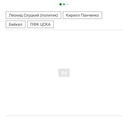
Леонид Слуцкий (политик)
Кирилл Панченко
Байкал
ПФК ЦСКА