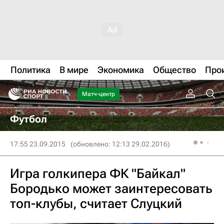
Политика
В мире
Экономика
Общество
Про
Матч-центр
Футбол
17:55 23.09.2015
(обновлено: 12:13 29.02.2016)
Игра голкипера ФК "Байкал"
Бородько может заинтересовать
топ-клубы, считает Слуцкий