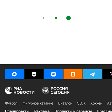
Футбол
Фигурное катание
Биатлон
ЗОЖ
Хоккей
Ав
Спецпроекты
Реклама
Продукты и сервисы
Пресс-ц