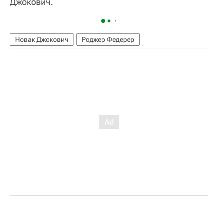
Джокович.
Новак Джокович
Роджер Федерер