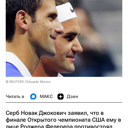
© REUTERS / Eduardo Munoz
Читать в
МАКС
Дзен
Серб Новак Джокович заявил, что в
финале Открытого чемпионата США ему в
лице Роджера Федерера противостоял,