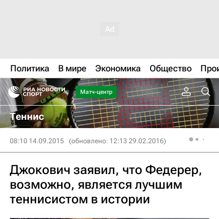
Политика
В мире
Экономика
Общество
Про
Матч-центр
Теннис
08:10 14.09.2015
(обновлено: 12:13 29.02.2016)
Джокович заявил, что Федерер,
возможно, является лучшим
теннисистом в истории