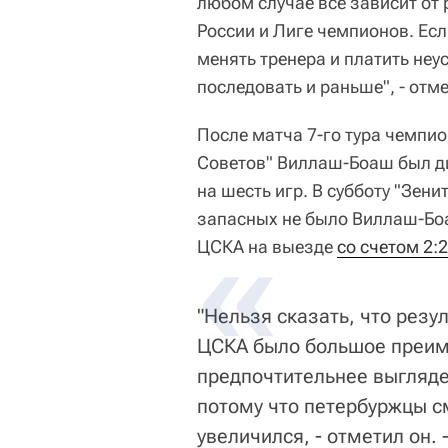
любом случае все зависит от
России и Лиге чемпионов. Есл
менять тренера и платить неус
последовать и раньше", - отм
После матча 7-го тура чемпи
Советов" Виллаш-Боаш был д
на шесть игр. В субботу "Зен
запасных не было Виллаш-Боа
ЦСКА на выезде
со счетом 2:2
"Нельзя сказать, что резу
ЦСКА было большое преиму
предпочтительнее выглядел
потому что петербуржцы см
увеличился, - отметил он. 