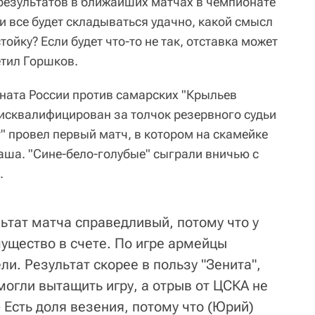
 результатов в ближайших матчах в чемпионате
и все будет складываться удачно, какой смысл
тойку? Если будет что-то не так, отставка может
етил Горшков.
оната России против самарских "Крыльев
исквалифицирован за толчок резервного судьи
ит" провел первый матч, в котором на скамейке
ша. "Сине-бело-голубые" сыграли вничью с
.
льтат матча справедливый, потому что у
щество в счете. По игре армейцы
и. Результат скорее в пользу "Зенита",
огли вытащить игру, а отрыв от ЦСКА не
- Есть доля везения, потому что (Юрий)