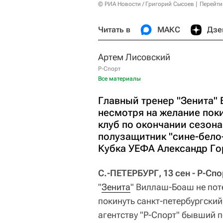
© РИА Новости / Григорий Сысоев
Перейти
Читать в
МАКС
Дзе
Артем Лисовский
Р-Спорт
Все материалы
Главный тренер "Зенита"
несмотря на желание пок
клуб по окончании сезона
полузащитник "сине-бело
Кубка УЕФА Александр Го
С.-ПЕТЕРБУРГ, 13 сен - Р-Сп
"
Зенита
" Виллаш-Боаш не пот
покинуть санкт-петербургский
агентству "Р-Спорт" бывший 