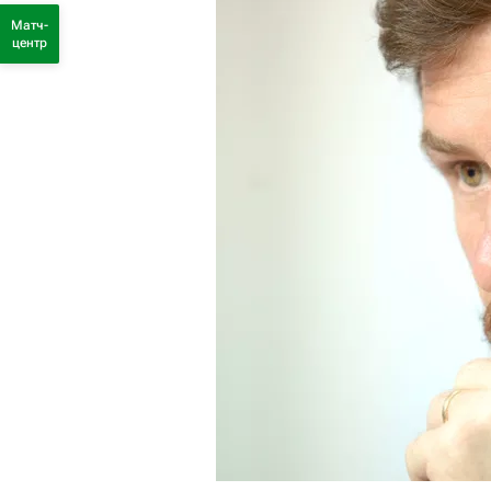
Матч-
центр