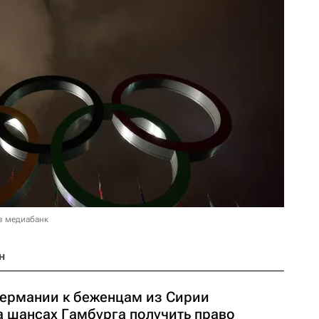
в медиабанк
н
ермании к беженцам из Сирии
а шансах Гамбурга получить право