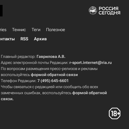
ries
Теннис
Теги
Полезное
нтакты
RSS
Архив
Главный редактор:
Гаврилова А.В.
Адрес электронной почты Редакции:
r-sport.internet@ria.ru
По вопросам размещения пресс-релизов и рекламы
воспользуйтесь
формой обратной связи
Телефон Редакции:
7 (495) 645-6601
Чтобы связаться с редакцией или сообщить обо всех
замеченных ошибках, воспользуйтесь
формой обратной
связи
.