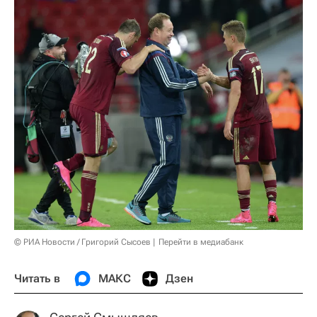
© РИА Новости / Григорий Сысоев
Перейти в медиабанк
Читать в
МАКС
Дзен