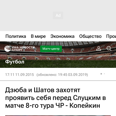
Политика
В мире
Экономика
Общество
Про
Матч-центр
Футбол
17:11 11.09.2015
(обновлено: 19:45 03.09.2019)
Дзюба и Шатов захотят
проявить себя перед Слуцким в
матче 8-го тура ЧР - Копейкин