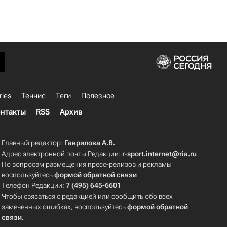
ries
Теннис
Теги
Полезное
нтакты
RSS
Архив
Главный редактор:
Гаврилова А.В.
Адрес электронной почты Редакции:
r-sport.internet@ria.ru
По вопросам размещения пресс-релизов и рекламы
воспользуйтесь
формой обратной связи
Телефон Редакции:
7 (495) 645-6601
Чтобы связаться с редакцией или сообщить обо всех
замеченных ошибках, воспользуйтесь
формой обратной
связи
.