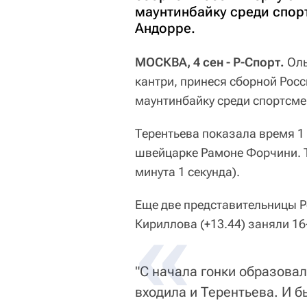
маунтинбайку среди спорт
Андорре.
МОСКВА, 4 сен - Р-Спорт.
Оль
кантри, принеся сборной Рос
маунтинбайку среди спортсмен
Терентьева показала время 1 
швейцарке Рамоне Форчини. Т
минута 1 секунда).
Еще две представительницы Р
Кириллова (+13.44) заняли 16-
"С начала гонки образовал
входила и Терентьева. И б