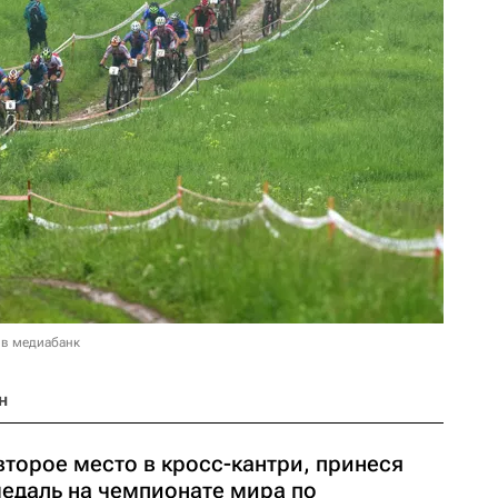
 в медиабанк
н
второе место в кросс-кантри, принеся
едаль на чемпионате мира по