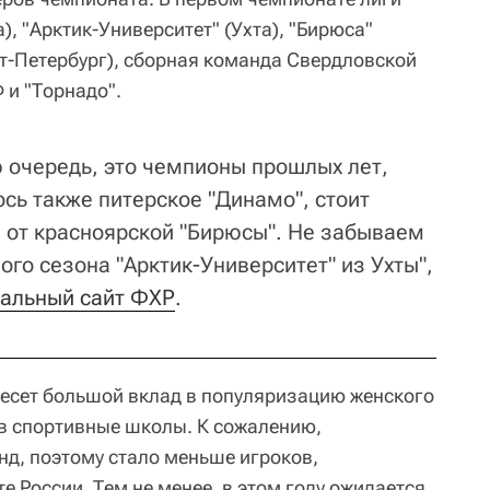
), "Арктик-Университет" (Ухта), "Бирюса"
кт-Петербург), сборная команда Свердловской
 и "Торнадо".
 очередь, это чемпионы прошлых лет,
сь также питерское "Динамо", стоит
и от красноярской "Бирюсы". Не забываем
го сезона "Арктик-Университет" из Ухты",
альный сайт ФХР
.
несет большой вклад в популяризацию женского
 в спортивные школы. К сожалению,
нд, поэтому стало меньше игроков,
 России. Тем не менее, в этом году ожидается