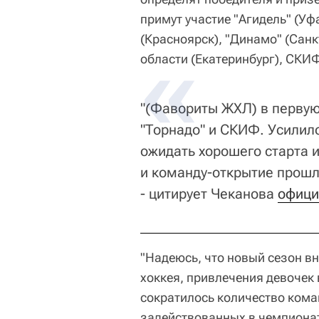
примут участие "Агидель" (Уфа
(Красноярск), "Динамо" (Сан
области (Екатеринбург), СКИФ
"(Фавориты ЖХЛ) в первую
"Торнадо" и СКИФ. Усилило
ожидать хорошего старта 
и команду-открытие прошло
- цитирует Чеканова
офици
"Надеюсь, что новый сезон в
хоккея, привлечения девочек
сократилось количество кома
задействованных в чемпионате