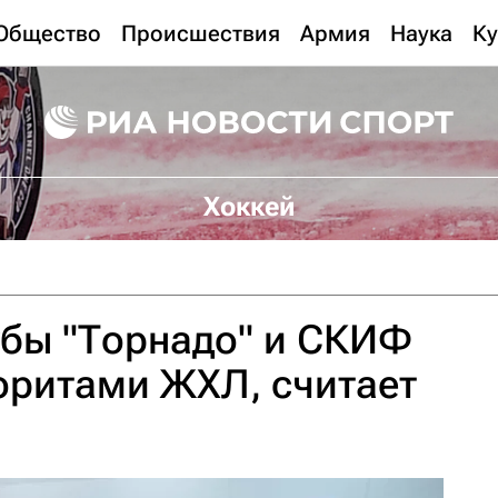
Общество
Происшествия
Армия
Наука
Ку
Хоккей
убы "Торнадо" и СКИФ
оритами ЖХЛ, считает