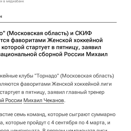
и в медиабанк
н
о" (Московская область) и СКИФ
ются фаворитами Женской хоккейной
 которой стартует в пятницу, заявил
национальной сборной России Михаил
ккейные клубы "Торнадо" (Московская область)
вляются фаворитами Женской хоккейной лиги
стартует в пятницу, заявил главный тренер
ой России
Михаил Чеканов
.
частие семь команд, которые сыграют суммарно
а, которые пройдут с 4 сентября по 4 марта, и
еров чемпионата. В первом чемпионате лиги