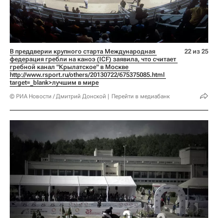
В преддверии крупного старта Международная 
22 из 25
федерация гребли на каноэ (ICF) заявила, что считает 
гребной канал "Крылатское" в Москве 
http://www.rsport.ru/others/20130722/675375085.html 
target=_blank>лучшим в мире
© РИА Новости / Дмитрий Донской
Перейти в медиабанк